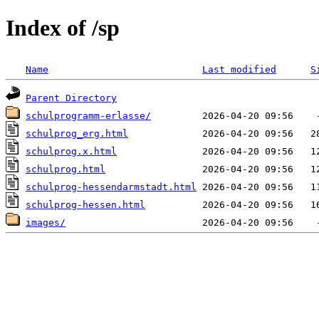
Index of /sp
Name
Last modified
S
Parent Directory
schulprogramm-erlasse/
schulprog_erg.html
schulprog.x.html
schulprog.html
schulprog-hessendarmstadt.html
schulprog-hessen.html
images/